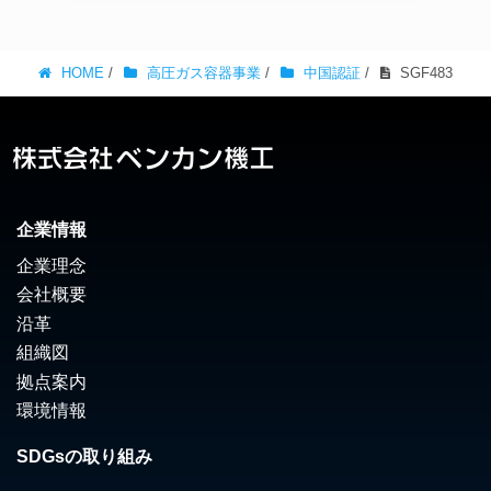
HOME
/
高圧ガス容器事業
/
中国認証
/
SGF483
企業情報
企業理念
会社概要
沿革
組織図
拠点案内
環境情報
SDGsの取り組み