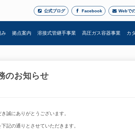
公式ブログ
Facebook
Webで
組み
拠点案内
溶接式
管継手事業
高圧ガス
容器事業
カ
務のお知らせ
だき誠にありがとうございます。
を下記の通りとさせていただきます。