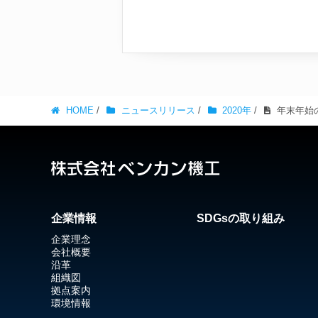
HOME
/
ニュースリリース
/
2020年
/
年末年始
企業情報
SDGsの取り組み
企業理念
会社概要
沿革
組織図
拠点案内
環境情報